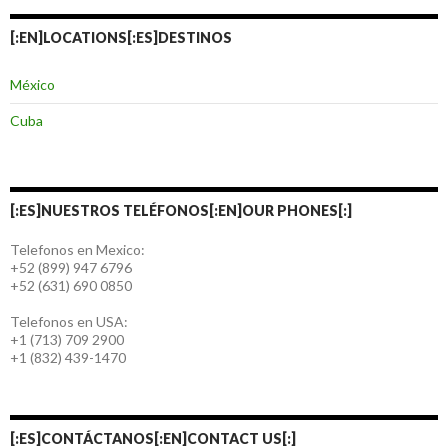
[:EN]LOCATIONS[:ES]DESTINOS
México
Cuba
[:ES]NUESTROS TELÉFONOS[:EN]OUR PHONES[:]
Telefonos en Mexico:
+52 (899) 947 6796
+52 (631) 690 0850
Telefonos en USA:
+1 (713) 709 2900
+1 (832) 439-1470
[:ES]CONTÁCTANOS[:EN]CONTACT US[:]