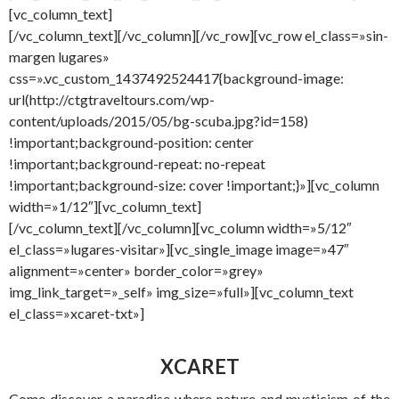
[vc_column_text]
[/vc_column_text][/vc_column][/vc_row][vc_row el_class=»sin-
margen lugares»
css=».vc_custom_1437492524417{background-image:
url(http://ctgtraveltours.com/wp-
content/uploads/2015/05/bg-scuba.jpg?id=158)
!important;background-position: center
!important;background-repeat: no-repeat
!important;background-size: cover !important;}»][vc_column
width=»1/12″][vc_column_text]
[/vc_column_text][/vc_column][vc_column width=»5/12″
el_class=»lugares-visitar»][vc_single_image image=»47″
alignment=»center» border_color=»grey»
img_link_target=»_self» img_size=»full»][vc_column_text
el_class=»xcaret-txt»]
XCARET
Come discover a paradise where nature and mysticism of the