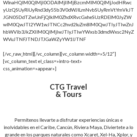
WlnaHQlM0QlMjI0ODAlMjIlMjBzcmMlM0QlMjJodHRwc
yUzQSUyRiUyRnd3dy55b3V0dWJlLmNvbSUyRmVtYmVkJT
JGN05DdTZwUnFjQlklM0ZhdXRvcGxheSUzRDElM0JyZW
wlM0QwJTI2YW1wJTNCc2hvd2luZm8lM0QwJTIyJTIwZnJ
hbWVib3JkZXIlM0QlMjIwJTIyJTIwYWxsb3dmdWxsc2NyZ
WVuJTNFJTNDJTJGaWZyYW1lJTNF
[/vc_raw_html][/vc_column][vc_column width=»5/12″]
[vc_column_text el_class=»intro-text»
css_animation=»appear»]
CTG Travel
& Tours
Permítenos llevarte a disfrutar experiencias únicas e
inolvidables en el Caribe, Cancún, Riviera Maya, Diviertete a lo
grande en los parques naturales como Xcaret, Xel-Ha, Xplor, y