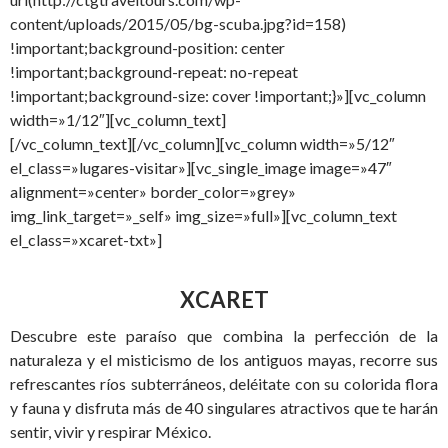
content/uploads/2015/05/bg-scuba.jpg?id=158)
!important;background-position: center
!important;background-repeat: no-repeat
!important;background-size: cover !important;}»][vc_column
width=»1/12″][vc_column_text]
[/vc_column_text][/vc_column][vc_column width=»5/12″
el_class=»lugares-visitar»][vc_single_image image=»47″
alignment=»center» border_color=»grey»
img_link_target=»_self» img_size=»full»][vc_column_text
el_class=»xcaret-txt»]
XCARET
Descubre este paraíso que combina la perfección de la
naturaleza y el misticismo de los antiguos mayas, recorre sus
refrescantes ríos subterráneos, deléitate con su colorida flora
y fauna y disfruta más de 40 singulares atractivos que te harán
sentir, vivir y respirar México.