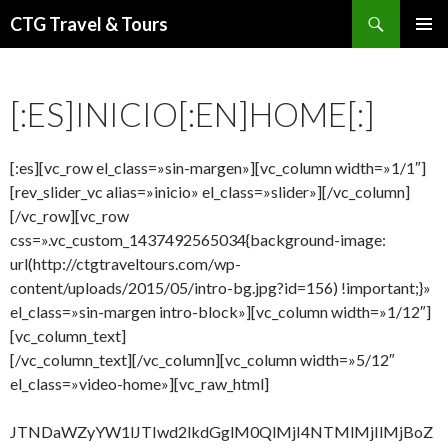
Buscar
CTG Travel & Tours
IR
MENÚ
AL
PRINCI
CONTENIDO
[:ES]INICIO[:EN]HOME[:]
[:es][vc_row el_class=»sin-margen»][vc_column width=»1/1″]
[rev_slider_vc alias=»inicio» el_class=»slider»][/vc_column]
[/vc_row][vc_row
css=».vc_custom_1437492565034{background-image:
url(http://ctgtraveltours.com/wp-
content/uploads/2015/05/intro-bg.jpg?id=156) !important;}»
el_class=»sin-margen intro-block»][vc_column width=»1/12″]
[vc_column_text]
[/vc_column_text][/vc_column][vc_column width=»5/12″
el_class=»video-home»][vc_raw_html]
JTNDaWZyYW1lJTIwd2lkdGglM0QlMjI4NTMlMjIlMjBoZ