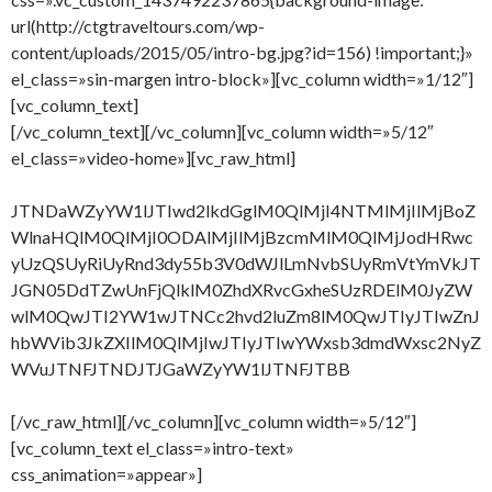
url(http://ctgtraveltours.com/wp-
content/uploads/2015/05/intro-bg.jpg?id=156) !important;}»
el_class=»sin-margen intro-block»][vc_column width=»1/12″]
[vc_column_text]
[/vc_column_text][/vc_column][vc_column width=»5/12″
el_class=»video-home»][vc_raw_html]
JTNDaWZyYW1lJTIwd2lkdGglM0QlMjI4NTMlMjIlMjBoZ
WlnaHQlM0QlMjI0ODAlMjIlMjBzcmMlM0QlMjJodHRwc
yUzQSUyRiUyRnd3dy55b3V0dWJlLmNvbSUyRmVtYmVkJT
JGN05DdTZwUnFjQlklM0ZhdXRvcGxheSUzRDElM0JyZW
wlM0QwJTI2YW1wJTNCc2hvd2luZm8lM0QwJTIyJTIwZnJ
hbWVib3JkZXIlM0QlMjIwJTIyJTIwYWxsb3dmdWxsc2NyZ
WVuJTNFJTNDJTJGaWZyYW1lJTNFJTBB
[/vc_raw_html][/vc_column][vc_column width=»5/12″]
[vc_column_text el_class=»intro-text»
css_animation=»appear»]