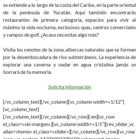
se extiende a lo largo de la costa del Caribe, en la parte oriental
de la península de Yucatán. Aquí también encontrarás
restaurantes de primera categoría, espacios para vivir al
máximo la vida nocturna, exclusivos spas, centros comerciales
y campos de golf. ¿Acaso necesitas algo más?
Visita los cenotes de la zona, albercas naturales que se forman
por la desembocadura de ríos subterráneos. La experiencia de
explorar una caverna y nadar en agua cristalina jamás se
borrará de tu memoria.
Solicita información
[/vc_column_text][/vc_column][vc_column width=»1/12″]
[vc_column_text]
[/vc_column_text][/vc_column][/vc_row][:en][vc_row
el_class=»sin-margen»][vc_column width=»1/1″][rev_slider_vc
alias=»home» el_class=»slider»][/vc_column][/vc_row][vc_row
css=».vc_custom_1437492237865{background-image: